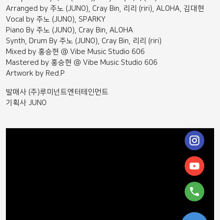
Arranged by 주노 (JUNO), Cray Bin, 리리 (riri), ALOHA, 김대현
Vocal by 주노 (JUNO), SPARKY
Piano By 주노 (JUNO), Cray Bin, ALOHA
Synth, Drum By 주노 (JUNO), Cray Bin, 리리 (riri)
Mixed by 홍승현 @ Vibe Music Studio 606
Mastered by 홍승현 @ Vibe Music Studio 606
Artwork by Red.P
발매사 (주)루미넌트엔터테인먼트
기획사 JUNO