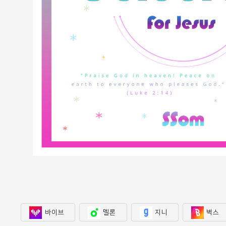
바이브
멜론
지니
벅스