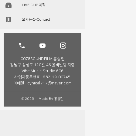
LIVE CLIP 제작
오시는길-Contact
0078SOUNDFILM 홍승현
강남구 삼성로 120길 46 윤비빌딩 지층
Vibe Music Studio 606
사업자등록번호 : 682-19-00745
이메일 : cynical717@naver.com
©2026 — Made By 홍상현