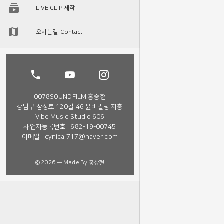
LIVE CLIP 제작
오시는길-Contact
0078SOUNDFILM 홍승현
강남구 삼성로 120길 46 윤비빌딩 지층
Vibe Music Studio 606
사업자등록번호 : 682-19-00745
이메일 : cynical717@naver.com
©2026 — Made By 홍상현