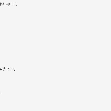
여낸 곡이다.
길을 끈다.
주