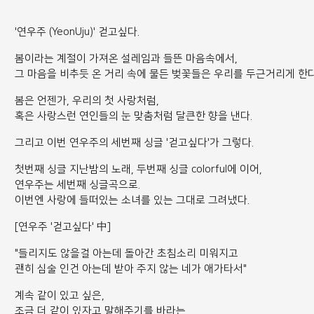
'연우주 (YeonUju)' 걷고싶다.
봄이라는 계절이 가져온 설레임과 들뜬 마음속에서,
그 마음을 비추듯 온 거리 속에 물든 벚꽃들은 우리를 두근거리게 한다
봄은 언젠가, 우리의 첫 사랑처럼,
혹은 사랑스런 연인들의 눈 맞춤처럼 달큰한 향을 낸다.
그리고 이번 연우주의 세번째 싱글 '걷고싶다'가 그렇다.
첫번째 싱글 지난밤의 노래, 두번째 싱글 colorful에 이어,
연우주는 세번째 싱글곡으로.
이번엔 사랑에 들떠있는 소녀를 있는 그대로 그려냈다.
[연우주 '걷고싶다' 中]
"들리지도 않을걸 아는데 돌아간 초침소리 미워지고
괜히 심술 인건 아는데 받아 주지 않는 네가 애가타서"
계속 같이 있고 싶은,
조금 더 같이 있자고 말해주기를 바라는,