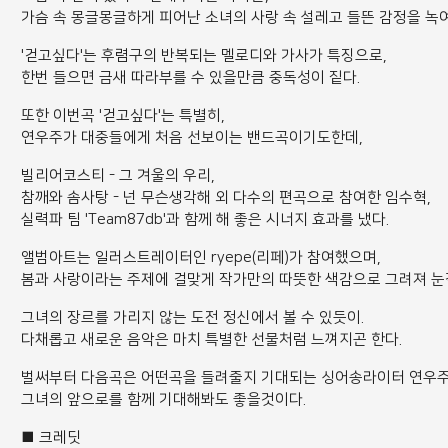
가슴 속 몽글몽글하게 피어난 소녀의 사랑 속 설레고 들뜬 감정을 녹
'걷고싶다'는 후렴구의 반복되는 멜로디와 가사가 특징으로,
한번 들으면 금새 따라부를 수 있을만큼 중독성이 짙다.
또한 이번곡 '걷고싶다'는 특별히,
연우주가 대중들에게 처음 선보이는 밴드곡이기도한데,
빌리어코스티 - 그 겨울의 우리,
참깨와 솜사탕 - 넌 무슨생각해 외 다수의 편곡으로 참여한 임수혁,
실력파 팀 'Team87db'과 함께 해 좋은 시너지 효과를 냈다.
앨범아트는 일러스트레이터인 ryepe(리페)가 참여했으며,
봄과 사랑이라는 주제에 걸맞게 작가만의 따뜻한 색감으로 그려져 눈
그녀의 장르를 가리지 않는 도전 정신에서 볼 수 있듯이.
다채롭고 새로운 음악은 마치 특별한 선물처럼 느껴지곤 한다.
벌써부터 다음곡은 어떤곡을 들려줄지 기대되는 싱어송라이터 연우
그녀의 앞으로를 함께 기대해봐도 좋을것이다.
■ 크레딧